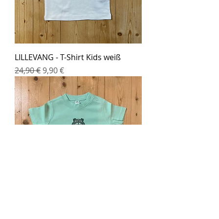
LILLEVANG - T-Shirt Kids weiß
Standardpreis
Sale-Preis
24,90 €
9,90 €
LILLEVANG - Baby T-Shirt minze -