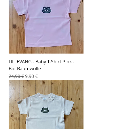
LILLEVANG - Baby T-Shirt Pink -
Bio-Baumwolle
Standardpreis
Sale-Preis
24,90 €
9,90 €