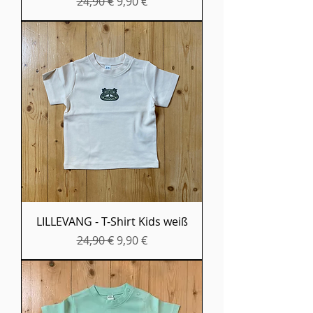
Standardpreis
Sale-Preis
24,90 €
9,90 €
LILLEVANG - T-Shirt Kids weiß
Standardpreis
Sale-Preis
24,90 €
9,90 €