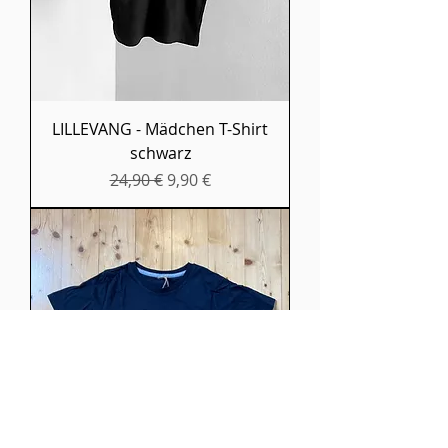
LILLEVANG - Mädchen T-Shirt
schwarz
Standardpreis
Sale-Preis
24,90 €
9,90 €