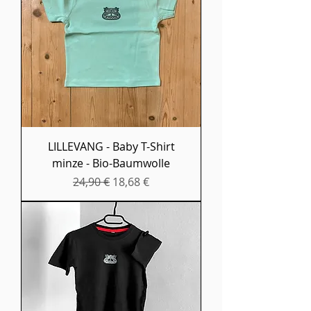
LILLEVANG - Baby T-Shirt
minze - Bio-Baumwolle
Standardpreis
Sale-Preis
24,90 €
18,68 €