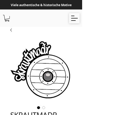
Viele authentische & historische Motive
SKRAUTMADR -