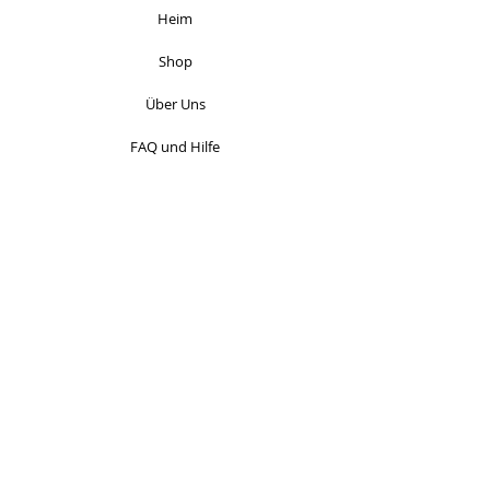
Heim
Shop
Über Uns
FAQ und Hilfe
Impressum
AGB
Widerruf & Formular
Datenschutzerklärung
Zahlung & Versand
+49 1514 6262452
hello@skrautmadr.de